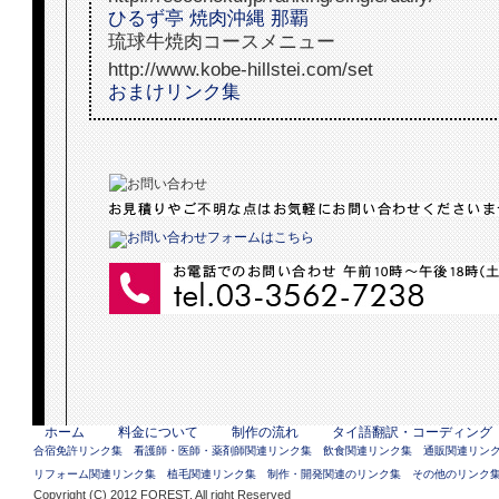
ひるず亭 焼肉沖縄 那覇
琉球牛焼肉コースメニュー
http://www.kobe-hillstei.com/set
おまけリンク集
ホーム
料金について
制作の流れ
タイ語翻訳・コーディング
合宿免許リンク集
看護師・医師・薬剤師関連リンク集
飲食関連リンク集
通販関連リン
リフォーム関連リンク集
植毛関連リンク集
制作・開発関連のリンク集
その他のリンク
Copyright (C) 2012 FOREST. All right Reserved