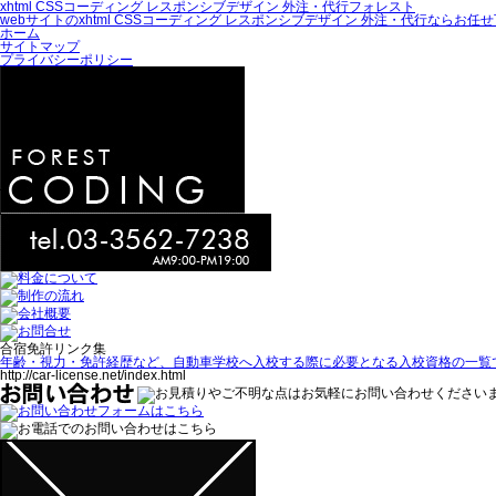
xhtml CSSコーディング レスポンシブデザイン 外注・代行フォレスト
webサイトのxhtml CSSコーディング レスポンシブデザイン 外注・代行ならお任
ホーム
サイトマップ
プライバシーポリシー
合宿免許リンク集
年齢・視力・免許経歴など、自動車学校へ入校する際に必要となる入校資格の一覧
http://car-license.net/index.html